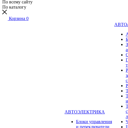
По всему сайту
По каталогу
Корзина
0
АВТО
а
Р
з
с
Т
Т
Т
с
АВТОЭЛЕКТРИКА
л
Блоки управления
и переключатели