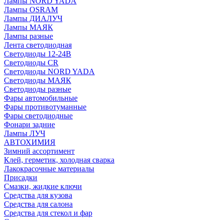
Лампы NORD YADA
Лампы OSRAM
Лампы ДИАЛУЧ
Лампы МАЯК
Лампы разные
Лента светодиодная
Светодиоды 12-24В
Светодиоды CR
Светодиоды NORD YADA
Светодиоды МАЯК
Светодиоды разные
Фары автомобильные
Фары противотуманные
Фары светодиодные
Фонари задние
Лампы ЛУЧ
АВТОХИМИЯ
Зимний ассортимент
Клей, герметик, холодная сварка
Лакокрасочные материалы
Присадки
Смазки, жидкие ключи
Средства для кузова
Средства для салона
Средства для стекол и фар