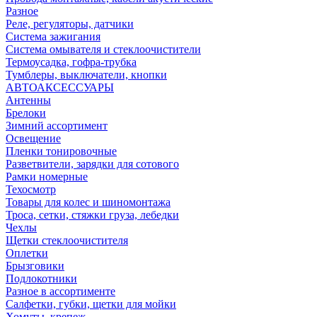
Разное
Реле, регуляторы, датчики
Система зажигания
Система омывателя и стеклоочистители
Термоусадка, гофра-трубка
Тумблеры, выключатели, кнопки
АВТОАКСЕССУАРЫ
Антенны
Брелоки
Зимний ассортимент
Освещение
Пленки тонировочные
Разветвители, зарядки для сотового
Рамки номерные
Техосмотр
Товары для колес и шиномонтажа
Троса, сетки, стяжки груза, лебедки
Чехлы
Щетки стеклоочистителя
Оплетки
Брызговики
Подлокотники
Разное в ассортименте
Салфетки, губки, щетки для мойки
Хомуты, крепеж