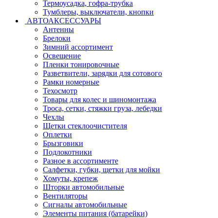
Термоусадка, гофра-трубка
Тумблеры, выключатели, кнопки
АВТОАКСЕССУАРЫ
Антенны
Брелоки
Зимний ассортимент
Освещение
Пленки тонировочные
Разветвители, зарядки для сотового
Рамки номерные
Техосмотр
Товары для колес и шиномонтажа
Троса, сетки, стяжки груза, лебедки
Чехлы
Щетки стеклоочистителя
Оплетки
Брызговики
Подлокотники
Разное в ассортименте
Салфетки, губки, щетки для мойки
Хомуты, крепеж
Шторки автомобильные
Вентиляторы
Сигналы автомобильные
Элементы питания (батарейки)