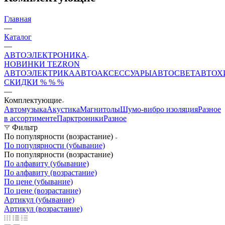
Главная
—
Каталог
—
АВТОЭЛЕКТРОНИКА
НОВИНКИ
TEZRON
АВТОЭЛЕКТРИКА
АВТОАКСЕССУАРЫ
АВТОСВЕТ
АВТОХ
СКИДКИ % % %
—
Комплектующие
Автомузыка
Акустика
Магнитолы
Шумо-вибро изоляция
Разное
в ассортименте
Парктроники
Разное
Фильтр
По популярности (возрастание)
По популярности (убывание)
По популярности (возрастание)
По алфавиту (убывание)
По алфавиту (возрастание)
По цене (убывание)
По цене (возрастание)
Артикул (убывание)
Артикул (возрастание)