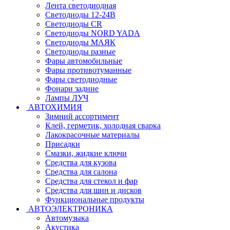
Лента светодиодная
Светодиоды 12-24В
Светодиоды CR
Светодиоды NORD YADA
Светодиоды МАЯК
Светодиоды разные
Фары автомобильные
Фары противотуманные
Фары светодиодные
Фонари задние
Лампы ЛУЧ
АВТОХИМИЯ
Зимний ассортимент
Клей, герметик, холодная сварка
Лакокрасочные материалы
Присадки
Смазки, жидкие ключи
Средства для кузова
Средства для салона
Средства для стекол и фар
Средства для шин и дисков
Функциональные продукты
АВТОЭЛЕКТРОНИКА
Автомузыка
Акустика