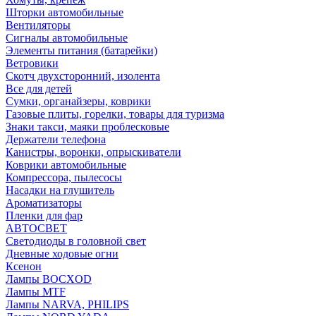
Шторки автомобильные
Вентиляторы
Сигналы автомобильные
Элементы питания (батарейки)
Ветровики
Скотч двухсторонний, изолента
Все для детей
Сумки, органайзеры, коврики
Газовые плиты, горелки, товары для туризма
Знаки такси, маяки проблесковые
Держатели телефона
Канистры, воронки, опрыскиватели
Коврики автомобильные
Компрессора, пылесосы
Насадки на глушитель
Ароматизаторы
Пленки для фар
АВТОСВЕТ
Светодиоды в головной свет
Дневные ходовые огни
Ксенон
Лампы BOCXOD
Лампы MTF
Лампы NARVA, PHILIPS