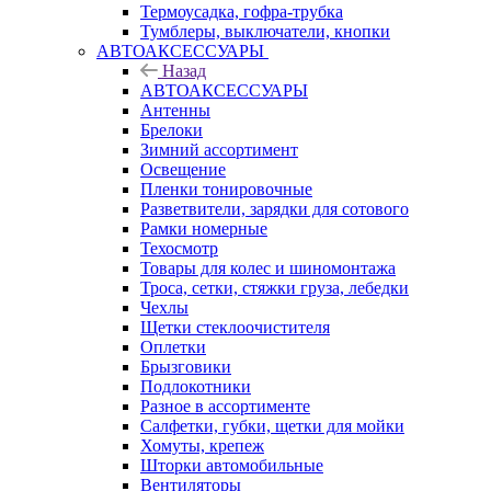
Термоусадка, гофра-трубка
Тумблеры, выключатели, кнопки
АВТОАКСЕССУАРЫ
Назад
АВТОАКСЕССУАРЫ
Антенны
Брелоки
Зимний ассортимент
Освещение
Пленки тонировочные
Разветвители, зарядки для сотового
Рамки номерные
Техосмотр
Товары для колес и шиномонтажа
Троса, сетки, стяжки груза, лебедки
Чехлы
Щетки стеклоочистителя
Оплетки
Брызговики
Подлокотники
Разное в ассортименте
Салфетки, губки, щетки для мойки
Хомуты, крепеж
Шторки автомобильные
Вентиляторы