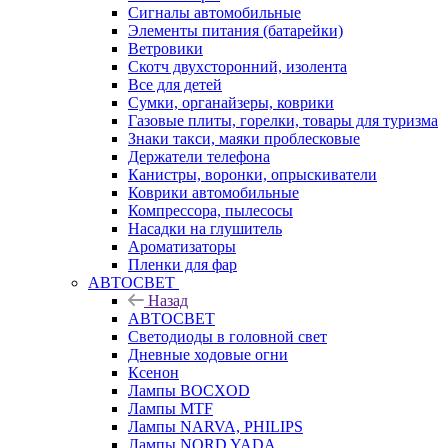
Сигналы автомобильные
Элементы питания (батарейки)
Ветровики
Скотч двухсторонний, изолента
Все для детей
Сумки, органайзеры, коврики
Газовые плиты, горелки, товары для туризма
Знаки такси, маяки проблесковые
Держатели телефона
Канистры, воронки, опрыскиватели
Коврики автомобильные
Компрессора, пылесосы
Насадки на глушитель
Ароматизаторы
Пленки для фар
АВТОСВЕТ
Назад
АВТОСВЕТ
Светодиоды в головной свет
Дневные ходовые огни
Ксенон
Лампы BOCXOD
Лампы MTF
Лампы NARVA, PHILIPS
Лампы NORD YADA