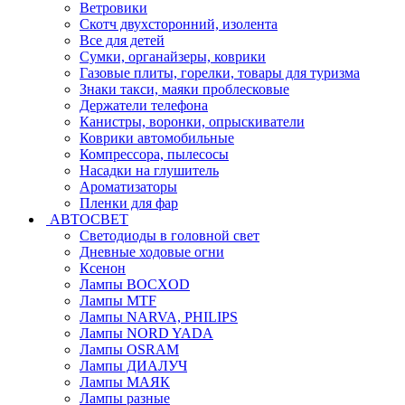
Ветровики
Скотч двухсторонний, изолента
Все для детей
Сумки, органайзеры, коврики
Газовые плиты, горелки, товары для туризма
Знаки такси, маяки проблесковые
Держатели телефона
Канистры, воронки, опрыскиватели
Коврики автомобильные
Компрессора, пылесосы
Насадки на глушитель
Ароматизаторы
Пленки для фар
АВТОСВЕТ
Светодиоды в головной свет
Дневные ходовые огни
Ксенон
Лампы BOCXOD
Лампы MTF
Лампы NARVA, PHILIPS
Лампы NORD YADA
Лампы OSRAM
Лампы ДИАЛУЧ
Лампы МАЯК
Лампы разные