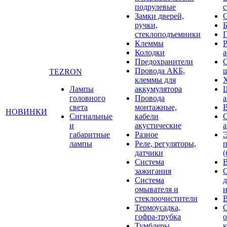
подрулевые
с
Замки дверей,
ручки,
стеклоподъемники
Клеммы
Р
Колодки
а
Предохранители
С
Провода АКБ,
щ
TEZRON
клеммы для
Лампы
аккумулятора
головного
Провода
света
монтажные,
НОВИНКИ
Сигнальные
кабели
и
акустические
габаритные
Разное
лампы
Реле, регуляторы,
датчики
(
Система
зажигания
Система
д
омывателя и
и
стеклоочистители
В
Термоусадка,
гофра-трубка
о
Тумблеры,