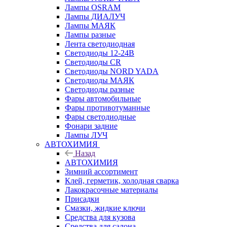
Лампы OSRAM
Лампы ДИАЛУЧ
Лампы МАЯК
Лампы разные
Лента светодиодная
Светодиоды 12-24В
Светодиоды CR
Светодиоды NORD YADA
Светодиоды МАЯК
Светодиоды разные
Фары автомобильные
Фары противотуманные
Фары светодиодные
Фонари задние
Лампы ЛУЧ
АВТОХИМИЯ
Назад
АВТОХИМИЯ
Зимний ассортимент
Клей, герметик, холодная сварка
Лакокрасочные материалы
Присадки
Смазки, жидкие ключи
Средства для кузова
Средства для салона