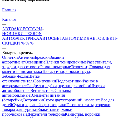
Главная
—
Каталог
—
АВТОАКСЕССУАРЫ
НОВИНКИ
TEZRON
АВТОЭЛЕКТРИКА
АВТОСВЕТ
АВТОХИМИЯ
АВТОЭЛЕКТ
СКИДКИ % % %
—
Хомуты, крепеж
Оплетки
Антенны
Брелоки
Зимний
ассортимент
Освещение
Пленки тонировочные
Разветвители,
зарядки для сотового
Рамки номерные
Техосмотр
Товары для
колес и шиномонтажа
Троса, сетки, стяжки груза,
лебедки
Чехлы
Щетки
стеклоочистителя
Брызговики
Подлокотники
Разное в
ассортименте
Салфетки, губки, щетки для мойки
Шторки
автомобильные
Вентиляторы
Сигналы
автомобильные
Элементы питания
(батарейки)
Ветровики
Скотч двухсторонний, изолента
Все для
детей
Сумки, органайзеры, коврики
Газовые плиты, горелки,
товары для туризма
Знаки такси, маяки
проблесковые
Держатели телефона
Канистры, воронки,