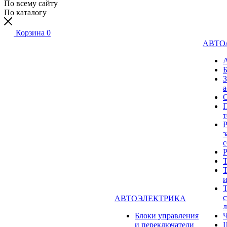
По всему сайту
По каталогу
Корзина
0
АВТО
а
Р
з
с
Т
Т
Т
с
АВТОЭЛЕКТРИКА
л
Блоки управления
и переключатели