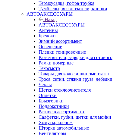
Термоусадка, гофра-трубка
Тумблеры, выключатели, кнопки
АВТОАКСЕССУАРЫ
Назад
АВТОАКСЕССУАРЫ
Антенны
Брелоки
Зимний ассортимент
Освещение
Пленки тонировочные
Разветвители, зарядки для сотового
Рамки номерные
Техосмотр
Товары для колес и шиномонтажа
Троса, сетки, стяжки груза, лебедки
Чехлы
Щетки стеклоочистителя
Оплетки
Брызговики
Подлокотники
Разное в ассортименте
Салфетки, губки, щетки для мойки
Хомуты, крепеж
Шторки автомобильные
Вентиляторы