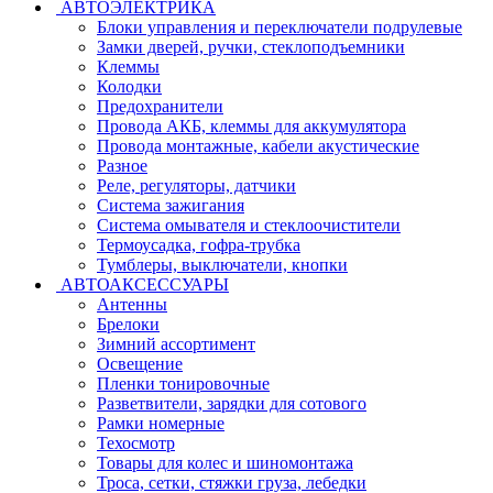
АВТОЭЛЕКТРИКА
Блоки управления и переключатели подрулевые
Замки дверей, ручки, стеклоподъемники
Клеммы
Колодки
Предохранители
Провода АКБ, клеммы для аккумулятора
Провода монтажные, кабели акустические
Разное
Реле, регуляторы, датчики
Система зажигания
Система омывателя и стеклоочистители
Термоусадка, гофра-трубка
Тумблеры, выключатели, кнопки
АВТОАКСЕССУАРЫ
Антенны
Брелоки
Зимний ассортимент
Освещение
Пленки тонировочные
Разветвители, зарядки для сотового
Рамки номерные
Техосмотр
Товары для колес и шиномонтажа
Троса, сетки, стяжки груза, лебедки