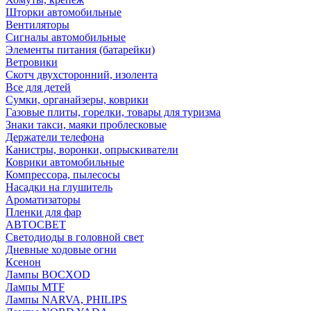
Шторки автомобильные
Вентиляторы
Сигналы автомобильные
Элементы питания (батарейки)
Ветровики
Скотч двухсторонний, изолента
Все для детей
Сумки, органайзеры, коврики
Газовые плиты, горелки, товары для туризма
Знаки такси, маяки проблесковые
Держатели телефона
Канистры, воронки, опрыскиватели
Коврики автомобильные
Компрессора, пылесосы
Насадки на глушитель
Ароматизаторы
Пленки для фар
АВТОСВЕТ
Светодиоды в головной свет
Дневные ходовые огни
Ксенон
Лампы BOCXOD
Лампы MTF
Лампы NARVA, PHILIPS