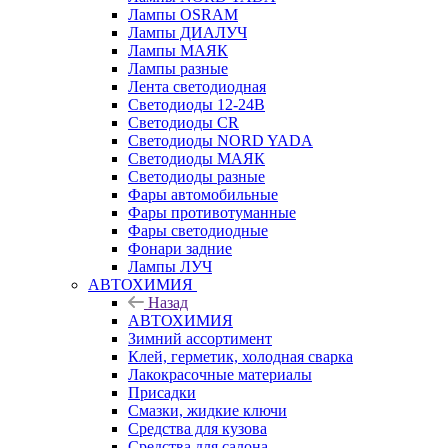
Лампы OSRAM
Лампы ДИАЛУЧ
Лампы МАЯК
Лампы разные
Лента светодиодная
Светодиоды 12-24В
Светодиоды CR
Светодиоды NORD YADA
Светодиоды МАЯК
Светодиоды разные
Фары автомобильные
Фары противотуманные
Фары светодиодные
Фонари задние
Лампы ЛУЧ
АВТОХИМИЯ
Назад
АВТОХИМИЯ
Зимний ассортимент
Клей, герметик, холодная сварка
Лакокрасочные материалы
Присадки
Смазки, жидкие ключи
Средства для кузова
Средства для салона