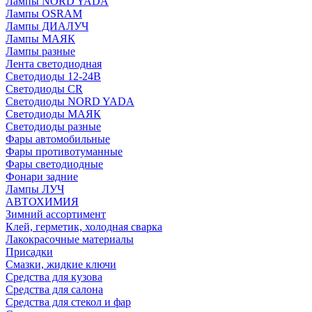
Лампы NORD YADA
Лампы OSRAM
Лампы ДИАЛУЧ
Лампы МАЯК
Лампы разные
Лента светодиодная
Светодиоды 12-24В
Светодиоды CR
Светодиоды NORD YADA
Светодиоды МАЯК
Светодиоды разные
Фары автомобильные
Фары противотуманные
Фары светодиодные
Фонари задние
Лампы ЛУЧ
АВТОХИМИЯ
Зимний ассортимент
Клей, герметик, холодная сварка
Лакокрасочные материалы
Присадки
Смазки, жидкие ключи
Средства для кузова
Средства для салона
Средства для стекол и фар