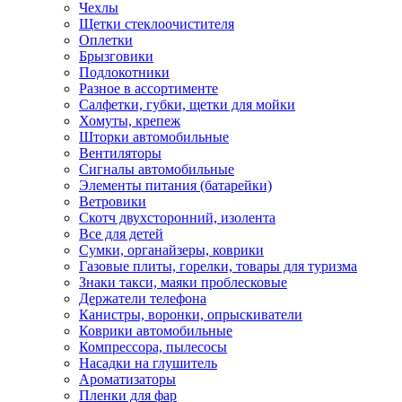
Чехлы
Щетки стеклоочистителя
Оплетки
Брызговики
Подлокотники
Разное в ассортименте
Салфетки, губки, щетки для мойки
Хомуты, крепеж
Шторки автомобильные
Вентиляторы
Сигналы автомобильные
Элементы питания (батарейки)
Ветровики
Скотч двухсторонний, изолента
Все для детей
Сумки, органайзеры, коврики
Газовые плиты, горелки, товары для туризма
Знаки такси, маяки проблесковые
Держатели телефона
Канистры, воронки, опрыскиватели
Коврики автомобильные
Компрессора, пылесосы
Насадки на глушитель
Ароматизаторы
Пленки для фар