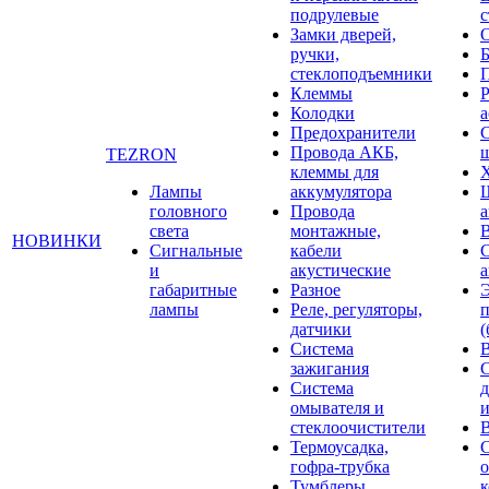
подрулевые
с
Замки дверей,
ручки,
стеклоподъемники
Клеммы
Р
Колодки
а
Предохранители
С
Провода АКБ,
щ
TEZRON
клеммы для
Лампы
аккумулятора
головного
Провода
света
монтажные,
НОВИНКИ
Сигнальные
кабели
и
акустические
габаритные
Разное
лампы
Реле, регуляторы,
датчики
(
Система
зажигания
Система
д
омывателя и
и
стеклоочистители
В
Термоусадка,
гофра-трубка
о
Тумблеры,