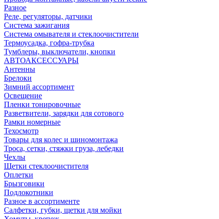
Разное
Реле, регуляторы, датчики
Система зажигания
Система омывателя и стеклоочистители
Термоусадка, гофра-трубка
Тумблеры, выключатели, кнопки
АВТОАКСЕССУАРЫ
Антенны
Брелоки
Зимний ассортимент
Освещение
Пленки тонировочные
Разветвители, зарядки для сотового
Рамки номерные
Техосмотр
Товары для колес и шиномонтажа
Троса, сетки, стяжки груза, лебедки
Чехлы
Щетки стеклоочистителя
Оплетки
Брызговики
Подлокотники
Разное в ассортименте
Салфетки, губки, щетки для мойки
Хомуты, крепеж