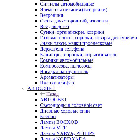
Сигналы автомобильные
Элементы питания (батарейки)
Ветровики
Скотч двухсторонний, изолента
Все для детей
Сумки, органайзеры, коврики
Газовые плиты, горелки, товары для туризма
Знаки такси, маяки проблесковые
Держатели телефона
Канистры, воронки, опрыскиватели
Коврики автомобильные
Компрессора, пылесосы
Насадки на глушитель
Ароматизаторы
Пленки для фар
АВТОСВЕТ
Назад
АВТОСВЕТ
Светодиоды в головной свет
Дневные ходовые огни
Ксенон
Лампы BOCXOD
Лампы MTF
Лампы NARVA, PHILIPS
Лампы NORD YADA