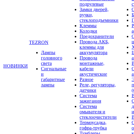
подрулевые
с
Замки дверей,
ручки,
стеклоподъемники
Клеммы
Р
Колодки
а
Предохранители
С
Провода АКБ,
щ
TEZRON
клеммы для
Лампы
аккумулятора
головного
Провода
света
монтажные,
НОВИНКИ
Сигнальные
кабели
и
акустические
габаритные
Разное
лампы
Реле, регуляторы,
датчики
(
Система
зажигания
Система
д
омывателя и
и
стеклоочистители
В
Термоусадка,
гофра-трубка
о
Тумблеры,