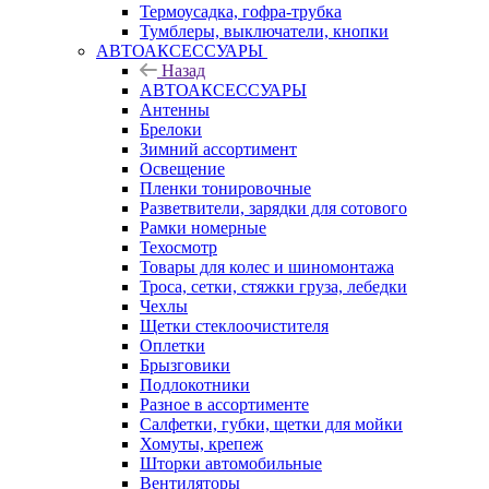
Термоусадка, гофра-трубка
Тумблеры, выключатели, кнопки
АВТОАКСЕССУАРЫ
Назад
АВТОАКСЕССУАРЫ
Антенны
Брелоки
Зимний ассортимент
Освещение
Пленки тонировочные
Разветвители, зарядки для сотового
Рамки номерные
Техосмотр
Товары для колес и шиномонтажа
Троса, сетки, стяжки груза, лебедки
Чехлы
Щетки стеклоочистителя
Оплетки
Брызговики
Подлокотники
Разное в ассортименте
Салфетки, губки, щетки для мойки
Хомуты, крепеж
Шторки автомобильные
Вентиляторы