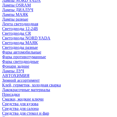
Лампы NORD YADA
Лампы OSRAM
Лампы ДИАЛУЧ
Лампы МАЯК
Лампы разные
Лента светодиодная
Светодиоды 12-24В
Светодиоды CR
Светодиоды NORD YADA
Светодиоды МАЯК
Светодиоды разные
Фары автомобильные
Фары противотуманные
Фары светодиодные
Фонари задние
Лампы ЛУЧ
АВТОХИМИЯ
Зимний ассортимент
Клей, герметик, холодная сварка
Лакокрасочные материалы
Присадки
Смазки, жидкие ключи
Средства для кузова
Средства для салона
Средства для стекол и фар