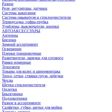
Разное
Реле, регуляторы, датчики
Система зажигания
Система омывателя и стеклоочистители
Термоусадка, гофра-трубка
Тумблеры, выключатели, кнопки
АВТОАКСЕССУАРЫ
Антенны
Брелоки
Зимний ассортимент
Освещение
Пленки тонировочные
Разветвители, зарядки для сотового
Рамки номерные
Техосмотр
Товары для колес и шиномонтажа
Троса, сетки, стяжки груза, лебедки
Чехлы
Щетки стеклоочистителя
Оплетки
Брызговики
Подлокотники
Разное в ассортименте
Салфетки, губки, щетки для мойки
Хомуты, крепеж