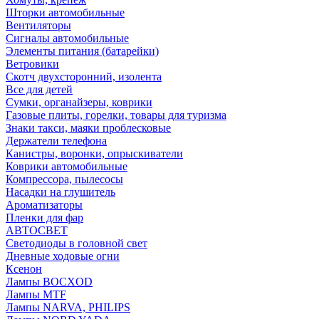
Шторки автомобильные
Вентиляторы
Сигналы автомобильные
Элементы питания (батарейки)
Ветровики
Скотч двухсторонний, изолента
Все для детей
Сумки, органайзеры, коврики
Газовые плиты, горелки, товары для туризма
Знаки такси, маяки проблесковые
Держатели телефона
Канистры, воронки, опрыскиватели
Коврики автомобильные
Компрессора, пылесосы
Насадки на глушитель
Ароматизаторы
Пленки для фар
АВТОСВЕТ
Светодиоды в головной свет
Дневные ходовые огни
Ксенон
Лампы BOCXOD
Лампы MTF
Лампы NARVA, PHILIPS