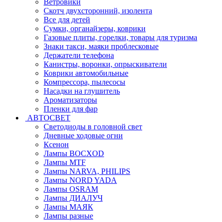
Ветровики
Скотч двухсторонний, изолента
Все для детей
Сумки, органайзеры, коврики
Газовые плиты, горелки, товары для туризма
Знаки такси, маяки проблесковые
Держатели телефона
Канистры, воронки, опрыскиватели
Коврики автомобильные
Компрессора, пылесосы
Насадки на глушитель
Ароматизаторы
Пленки для фар
АВТОСВЕТ
Светодиоды в головной свет
Дневные ходовые огни
Ксенон
Лампы BOCXOD
Лампы MTF
Лампы NARVA, PHILIPS
Лампы NORD YADA
Лампы OSRAM
Лампы ДИАЛУЧ
Лампы МАЯК
Лампы разные