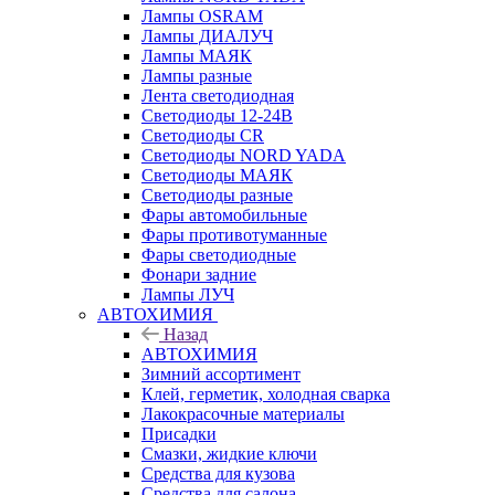
Лампы OSRAM
Лампы ДИАЛУЧ
Лампы МАЯК
Лампы разные
Лента светодиодная
Светодиоды 12-24В
Светодиоды CR
Светодиоды NORD YADA
Светодиоды МАЯК
Светодиоды разные
Фары автомобильные
Фары противотуманные
Фары светодиодные
Фонари задние
Лампы ЛУЧ
АВТОХИМИЯ
Назад
АВТОХИМИЯ
Зимний ассортимент
Клей, герметик, холодная сварка
Лакокрасочные материалы
Присадки
Смазки, жидкие ключи
Средства для кузова
Средства для салона