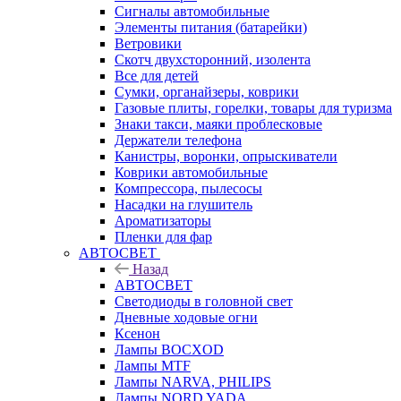
Сигналы автомобильные
Элементы питания (батарейки)
Ветровики
Скотч двухсторонний, изолента
Все для детей
Сумки, органайзеры, коврики
Газовые плиты, горелки, товары для туризма
Знаки такси, маяки проблесковые
Держатели телефона
Канистры, воронки, опрыскиватели
Коврики автомобильные
Компрессора, пылесосы
Насадки на глушитель
Ароматизаторы
Пленки для фар
АВТОСВЕТ
Назад
АВТОСВЕТ
Светодиоды в головной свет
Дневные ходовые огни
Ксенон
Лампы BOCXOD
Лампы MTF
Лампы NARVA, PHILIPS
Лампы NORD YADA