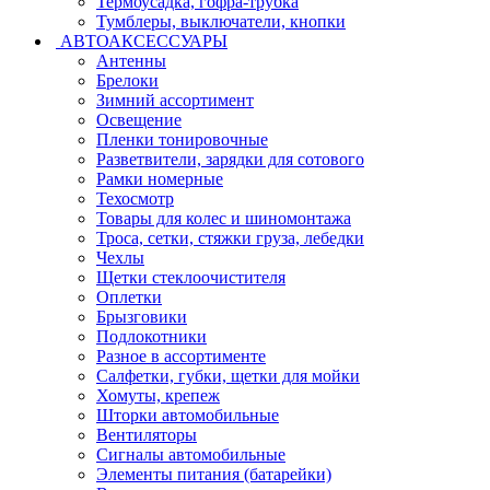
Термоусадка, гофра-трубка
Тумблеры, выключатели, кнопки
АВТОАКСЕССУАРЫ
Антенны
Брелоки
Зимний ассортимент
Освещение
Пленки тонировочные
Разветвители, зарядки для сотового
Рамки номерные
Техосмотр
Товары для колес и шиномонтажа
Троса, сетки, стяжки груза, лебедки
Чехлы
Щетки стеклоочистителя
Оплетки
Брызговики
Подлокотники
Разное в ассортименте
Салфетки, губки, щетки для мойки
Хомуты, крепеж
Шторки автомобильные
Вентиляторы
Сигналы автомобильные
Элементы питания (батарейки)