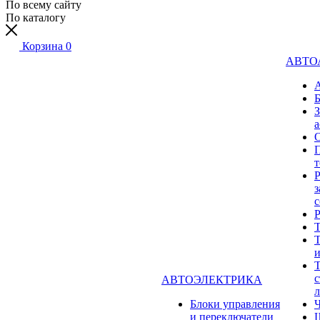
По всему сайту
По каталогу
Корзина
0
АВТО
а
Р
з
с
Т
Т
Т
с
АВТОЭЛЕКТРИКА
л
Блоки управления
и переключатели