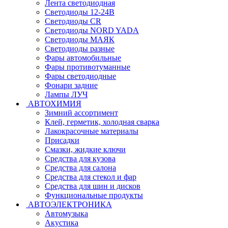
Лента светодиодная
Светодиоды 12-24В
Светодиоды CR
Светодиоды NORD YADA
Светодиоды МАЯК
Светодиоды разные
Фары автомобильные
Фары противотуманные
Фары светодиодные
Фонари задние
Лампы ЛУЧ
АВТОХИМИЯ
Зимний ассортимент
Клей, герметик, холодная сварка
Лакокрасочные материалы
Присадки
Смазки, жидкие ключи
Средства для кузова
Средства для салона
Средства для стекол и фар
Средства для шин и дисков
Функциональные продукты
АВТОЭЛЕКТРОНИКА
Автомузыка
Акустика