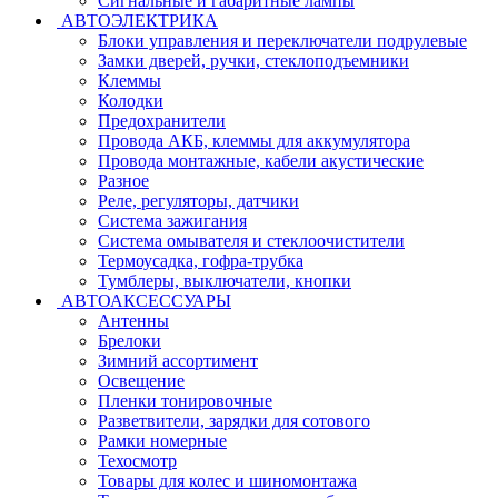
Сигнальные и габаритные лампы
АВТОЭЛЕКТРИКА
Блоки управления и переключатели подрулевые
Замки дверей, ручки, стеклоподъемники
Клеммы
Колодки
Предохранители
Провода АКБ, клеммы для аккумулятора
Провода монтажные, кабели акустические
Разное
Реле, регуляторы, датчики
Система зажигания
Система омывателя и стеклоочистители
Термоусадка, гофра-трубка
Тумблеры, выключатели, кнопки
АВТОАКСЕССУАРЫ
Антенны
Брелоки
Зимний ассортимент
Освещение
Пленки тонировочные
Разветвители, зарядки для сотового
Рамки номерные
Техосмотр
Товары для колес и шиномонтажа