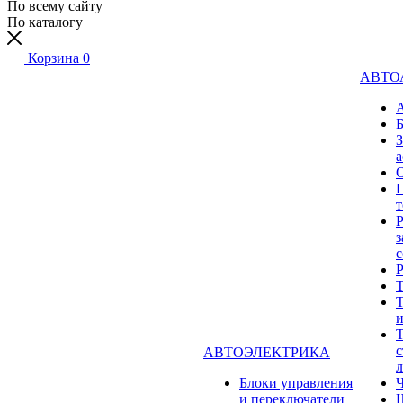
По всему сайту
По каталогу
Корзина
0
АВТО
а
Р
з
с
Т
Т
Т
с
АВТОЭЛЕКТРИКА
л
Блоки управления
и переключатели