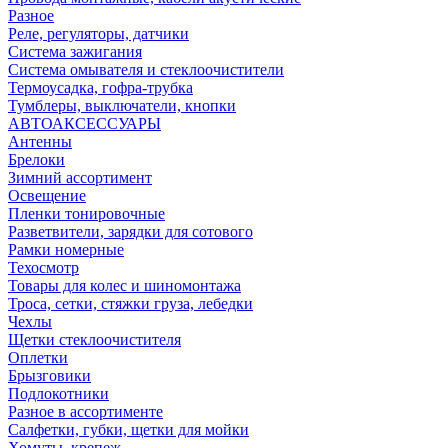
Разное
Реле, регуляторы, датчики
Система зажигания
Система омывателя и стеклоочистители
Термоусадка, гофра-трубка
Тумблеры, выключатели, кнопки
АВТОАКСЕССУАРЫ
Антенны
Брелоки
Зимний ассортимент
Освещение
Пленки тонировочные
Разветвители, зарядки для сотового
Рамки номерные
Техосмотр
Товары для колес и шиномонтажа
Троса, сетки, стяжки груза, лебедки
Чехлы
Щетки стеклоочистителя
Оплетки
Брызговики
Подлокотники
Разное в ассортименте
Салфетки, губки, щетки для мойки
Хомуты, крепеж