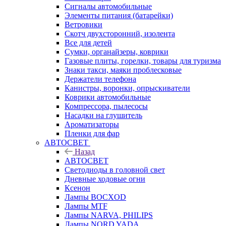
Сигналы автомобильные
Элементы питания (батарейки)
Ветровики
Скотч двухсторонний, изолента
Все для детей
Сумки, органайзеры, коврики
Газовые плиты, горелки, товары для туризма
Знаки такси, маяки проблесковые
Держатели телефона
Канистры, воронки, опрыскиватели
Коврики автомобильные
Компрессора, пылесосы
Насадки на глушитель
Ароматизаторы
Пленки для фар
АВТОСВЕТ
Назад
АВТОСВЕТ
Светодиоды в головной свет
Дневные ходовые огни
Ксенон
Лампы BOCXOD
Лампы MTF
Лампы NARVA, PHILIPS
Лампы NORD YADA