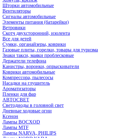
Шторки автомобильные
Вентиляторы
Сигналы автомобильные
Элементы питания (батарейки)
Ветровики
Скотч двухсторонний, изолента
Все для детей
Сумки, органайзеры, коврики
Газовые плиты, горелки, товары для туризма
Знаки такси, маяки проблесковые
Держатели телефона
Канистры, воронки, опрыскиватели
Коврики автомобильные
Компрессора, пылесосы
Насадки на глушитель
Ароматизаторы
Пленки для фар
АВТОСВЕТ
Светодиоды в головной свет
Дневные ходовые огни
Ксенон
Лампы BOCXOD
Лампы MTF
Лампы NARVA, PHILIPS