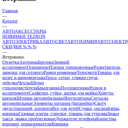
Главная
—
Каталог
—
АВТОАКСЕССУАРЫ
НОВИНКИ
TEZRON
АВТОЭЛЕКТРИКА
АВТОСВЕТ
АВТОХИМИЯ
АВТОЭЛЕКТ
СКИДКИ % % %
—
Ветровики
Оплетки
Антенны
Брелоки
Зимний
ассортимент
Освещение
Пленки тонировочные
Разветвители,
зарядки для сотового
Рамки номерные
Техосмотр
Товары для
колес и шиномонтажа
Троса, сетки, стяжки груза,
лебедки
Чехлы
Щетки
стеклоочистителя
Брызговики
Подлокотники
Разное в
ассортименте
Салфетки, губки, щетки для мойки
Хомуты,
крепеж
Шторки автомобильные
Вентиляторы
Сигналы
автомобильные
Элементы питания (батарейки)
Скотч
двухсторонний, изолента
Все для детей
Сумки, органайзеры,
коврики
Газовые плиты, горелки, товары для туризма
Знаки
такси, маяки проблесковые
Держатели телефона
Канистры,
воронки, опрыскиватели
Коврики