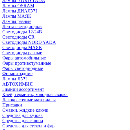
Лампы NORD YADA
Лампы OSRAM
Лампы ДИАЛУЧ
Лампы МАЯК
Лампы разные
Лента светодиодная
Светодиоды 12-24В
Светодиоды CR
Светодиоды NORD YADA
Светодиоды МАЯК
Светодиоды разные
Фары автомобильные
Фары противотуманные
Фары светодиодные
Фонари задние
Лампы ЛУЧ
АВТОХИМИЯ
Зимний ассортимент
Клей, герметик, холодная сварка
Лакокрасочные материалы
Присадки
Смазки, жидкие ключи
Средства для кузова
Средства для салона
Средства для стекол и фар