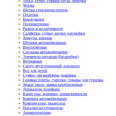
Троса, сетки, стяжки груза, лебедки
Чехлы
Щетки стеклоочистителя
Оплетки
Брызговики
Подлокотники
Разное в ассортименте
Салфетки, губки, щетки для мойки
Хомуты, крепеж
Шторки автомобильные
Вентиляторы
Сигналы автомобильные
Элементы питания (батарейки)
Ветровики
Скотч двухсторонний, изолента
Все для детей
Сумки, органайзеры, коврики
Газовые плиты, горелки, товары для туризма
Знаки такси, маяки проблесковые
Держатели телефона
Канистры, воронки, опрыскиватели
Коврики автомобильные
Компрессора, пылесосы
Насадки на глушитель
Ароматизаторы