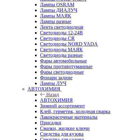
Лампы OSRAM
Лампы ДИАЛУЧ
Лампы МАЯК
Лампы разные
Лента светодиодная
Светодиоды 12-24В
Светодиоды CR
Светодиоды NORD YADA
Светодиоды МАЯК
Светодиоды разные
Фары автомобильные
Фары противотуманные
Фары светодиодные
Фонари задние
Лампы ЛУЧ
АВТОХИМИЯ
Назад
АВТОХИМИЯ
Зимний ассортимент
Клей, герметик, холодная сварка
Лакокрасочные материалы
Присадки
Смазки, жидкие ключи
Средства для кузова
Средства для салона