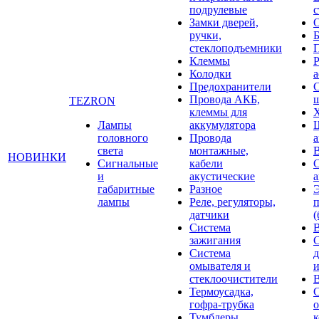
подрулевые
с
Замки дверей,
ручки,
стеклоподъемники
Клеммы
Р
Колодки
а
Предохранители
С
Провода АКБ,
щ
TEZRON
клеммы для
Лампы
аккумулятора
головного
Провода
света
монтажные,
НОВИНКИ
Сигнальные
кабели
и
акустические
габаритные
Разное
лампы
Реле, регуляторы,
датчики
(
Система
зажигания
Система
д
омывателя и
и
стеклоочистители
В
Термоусадка,
гофра-трубка
о
Тумблеры,