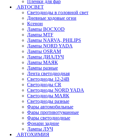
Пленки для фар
АВТОСВЕТ
Светодиоды в головной свет
Дневные ходовые огни
Ксенон
Лампы BOCXOD
Лампы MTF
Лампы NARVA, PHILIPS
Лампы NORD YADA
Лампы OSRAM
Лампы ДИАЛУЧ
Лампы МАЯК
Лампы разные
Лента светодиодная
Светодиоды 12-24В
Светодиоды CR
Светодиоды NORD YADA
Светодиоды МАЯК
Светодиоды разные
Фары автомобильные
Фары противотуманные
Фары светодиодные
Фонари задние
Лампы ЛУЧ
АВТОХИМИЯ