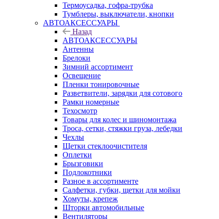
Термоусадка, гофра-трубка
Тумблеры, выключатели, кнопки
АВТОАКСЕССУАРЫ
Назад
АВТОАКСЕССУАРЫ
Антенны
Брелоки
Зимний ассортимент
Освещение
Пленки тонировочные
Разветвители, зарядки для сотового
Рамки номерные
Техосмотр
Товары для колес и шиномонтажа
Троса, сетки, стяжки груза, лебедки
Чехлы
Щетки стеклоочистителя
Оплетки
Брызговики
Подлокотники
Разное в ассортименте
Салфетки, губки, щетки для мойки
Хомуты, крепеж
Шторки автомобильные
Вентиляторы