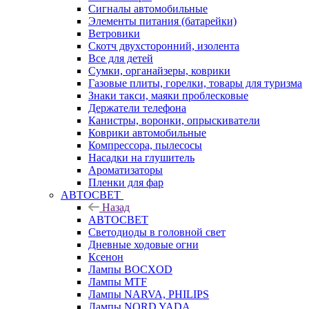
Сигналы автомобильные
Элементы питания (батарейки)
Ветровики
Скотч двухсторонний, изолента
Все для детей
Сумки, органайзеры, коврики
Газовые плиты, горелки, товары для туризма
Знаки такси, маяки проблесковые
Держатели телефона
Канистры, воронки, опрыскиватели
Коврики автомобильные
Компрессора, пылесосы
Насадки на глушитель
Ароматизаторы
Пленки для фар
АВТОСВЕТ
Назад
АВТОСВЕТ
Светодиоды в головной свет
Дневные ходовые огни
Ксенон
Лампы BOCXOD
Лампы MTF
Лампы NARVA, PHILIPS
Лампы NORD YADA