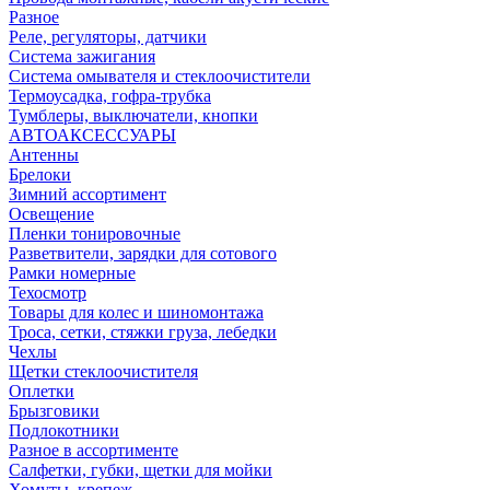
Разное
Реле, регуляторы, датчики
Система зажигания
Система омывателя и стеклоочистители
Термоусадка, гофра-трубка
Тумблеры, выключатели, кнопки
АВТОАКСЕССУАРЫ
Антенны
Брелоки
Зимний ассортимент
Освещение
Пленки тонировочные
Разветвители, зарядки для сотового
Рамки номерные
Техосмотр
Товары для колес и шиномонтажа
Троса, сетки, стяжки груза, лебедки
Чехлы
Щетки стеклоочистителя
Оплетки
Брызговики
Подлокотники
Разное в ассортименте
Салфетки, губки, щетки для мойки
Хомуты, крепеж