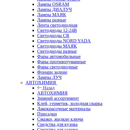
Лампы OSRAM
Лампы ДИАЛУЧ
Лампы МАЯК
Лампы разные
Лента светодиодная
Светодиоды 12-24В
Светодиоды CR
Светодиоды NORD YADA
Светодиоды МАЯК
Светодиоды разные
Фары автомобильные
Фары противотуманные
Фары светодиодные
Фонари задние
Лампы ЛУЧ
АВТОХИМИЯ
Назад
АВТОХИМИЯ
Зимний ассортимент
Клей, герметик, холодная сварка
Лакокрасочные материалы
Присадки
Смазки, жидкие ключи
Средства для кузова
Средства для салона