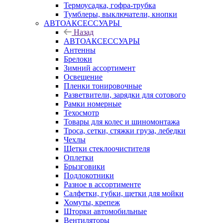
Термоусадка, гофра-трубка
Тумблеры, выключатели, кнопки
АВТОАКСЕССУАРЫ
Назад
АВТОАКСЕССУАРЫ
Антенны
Брелоки
Зимний ассортимент
Освещение
Пленки тонировочные
Разветвители, зарядки для сотового
Рамки номерные
Техосмотр
Товары для колес и шиномонтажа
Троса, сетки, стяжки груза, лебедки
Чехлы
Щетки стеклоочистителя
Оплетки
Брызговики
Подлокотники
Разное в ассортименте
Салфетки, губки, щетки для мойки
Хомуты, крепеж
Шторки автомобильные
Вентиляторы