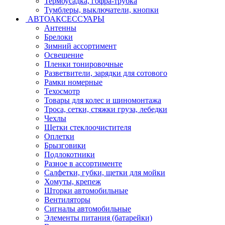
Термоусадка, гофра-трубка
Тумблеры, выключатели, кнопки
АВТОАКСЕССУАРЫ
Антенны
Брелоки
Зимний ассортимент
Освещение
Пленки тонировочные
Разветвители, зарядки для сотового
Рамки номерные
Техосмотр
Товары для колес и шиномонтажа
Троса, сетки, стяжки груза, лебедки
Чехлы
Щетки стеклоочистителя
Оплетки
Брызговики
Подлокотники
Разное в ассортименте
Салфетки, губки, щетки для мойки
Хомуты, крепеж
Шторки автомобильные
Вентиляторы
Сигналы автомобильные
Элементы питания (батарейки)