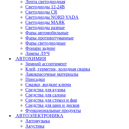
Лента светодиодная
Светодиоды 12-24В
Светодиоды CR
Светодиоды NORD YADA
Светодиоды МАЯК
Светодиоды разные
Фары автомобильные
Фары противотуманные
Фары светодиодные
Фонари задние
Лампы ЛУЧ
АВТОХИМИЯ
Зимний ассортимент
Клей, герметик, холодная сварка
Лакокрасочные материалы
Присадки
Смазки, жидкие ключи
Средства для кузова
Средства для салона
Средства для стекол и фар
Средства для шин и дисков
Функциональные продукты
АВТОЭЛЕКТРОНИКА
Автомузыка
Акустика