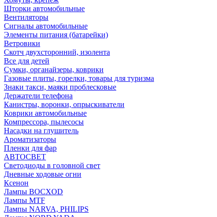
Шторки автомобильные
Вентиляторы
Сигналы автомобильные
Элементы питания (батарейки)
Ветровики
Скотч двухсторонний, изолента
Все для детей
Сумки, органайзеры, коврики
Газовые плиты, горелки, товары для туризма
Знаки такси, маяки проблесковые
Держатели телефона
Канистры, воронки, опрыскиватели
Коврики автомобильные
Компрессора, пылесосы
Насадки на глушитель
Ароматизаторы
Пленки для фар
АВТОСВЕТ
Светодиоды в головной свет
Дневные ходовые огни
Ксенон
Лампы BOCXOD
Лампы MTF
Лампы NARVA, PHILIPS