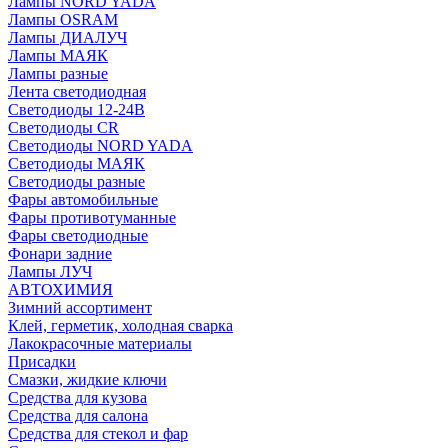
Лампы NORD YADA
Лампы OSRAM
Лампы ДИАЛУЧ
Лампы МАЯК
Лампы разные
Лента светодиодная
Светодиоды 12-24В
Светодиоды CR
Светодиоды NORD YADA
Светодиоды МАЯК
Светодиоды разные
Фары автомобильные
Фары противотуманные
Фары светодиодные
Фонари задние
Лампы ЛУЧ
АВТОХИМИЯ
Зимний ассортимент
Клей, герметик, холодная сварка
Лакокрасочные материалы
Присадки
Смазки, жидкие ключи
Средства для кузова
Средства для салона
Средства для стекол и фар