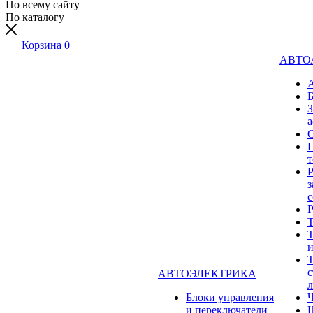
По всему сайту
По каталогу
Корзина
0
АВТО
а
Р
з
с
Т
Т
Т
с
АВТОЭЛЕКТРИКА
л
Блоки управления
и переключатели