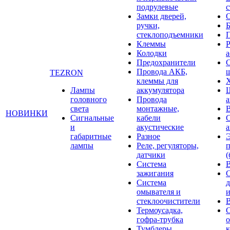
подрулевые
с
Замки дверей,
ручки,
стеклоподъемники
Клеммы
Р
Колодки
а
Предохранители
С
Провода АКБ,
щ
TEZRON
клеммы для
Лампы
аккумулятора
головного
Провода
света
монтажные,
НОВИНКИ
Сигнальные
кабели
и
акустические
габаритные
Разное
лампы
Реле, регуляторы,
датчики
(
Система
зажигания
Система
д
омывателя и
и
стеклоочистители
В
Термоусадка,
гофра-трубка
о
Тумблеры,