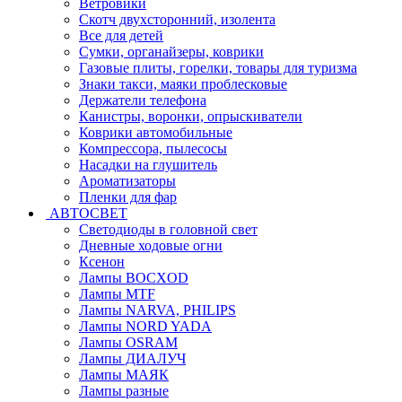
Ветровики
Скотч двухсторонний, изолента
Все для детей
Сумки, органайзеры, коврики
Газовые плиты, горелки, товары для туризма
Знаки такси, маяки проблесковые
Держатели телефона
Канистры, воронки, опрыскиватели
Коврики автомобильные
Компрессора, пылесосы
Насадки на глушитель
Ароматизаторы
Пленки для фар
АВТОСВЕТ
Светодиоды в головной свет
Дневные ходовые огни
Ксенон
Лампы BOCXOD
Лампы MTF
Лампы NARVA, PHILIPS
Лампы NORD YADA
Лампы OSRAM
Лампы ДИАЛУЧ
Лампы МАЯК
Лампы разные