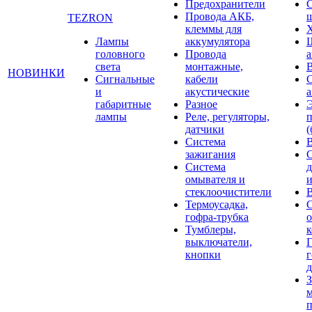
Предохранители
С
Провода АКБ,
щ
TEZRON
клеммы для
Лампы
аккумулятора
головного
Провода
света
монтажные,
НОВИНКИ
Сигнальные
кабели
и
акустические
габаритные
Разное
лампы
Реле, регуляторы,
датчики
(
Система
зажигания
Система
д
омывателя и
и
стеклоочистители
В
Термоусадка,
гофра-трубка
о
Тумблеры,
выключатели,
Г
кнопки
г
д
З
п