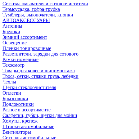
Система омывателя и стеклоочистители
Термоусадка, гофра-трубка
Тумблеры, выключатели, кнопки
АВТОАКСЕССУАРЫ
Антенны
Брелоки
Зимний ассортимент
Освещение
Пленки тонировочные
Разветвители, зарядки для сотового
Рамки номерные
Техосмотр
Товары для колес и шиномонтажа
Троса, сетки, стяжки груза, лебедки
Чехлы
Щетки стеклоочистителя
Оплетки
Брызговики
Подлокотники
Разное в ассортименте
Салфетки, губки, щетки для мойки
Хомуты, крепеж
Шторки автомобильные
Вентиляторы
Сигналы автомобильные