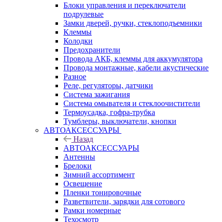
Блоки управления и переключатели
подрулевые
Замки дверей, ручки, стеклоподъемники
Клеммы
Колодки
Предохранители
Провода АКБ, клеммы для аккумулятора
Провода монтажные, кабели акустические
Разное
Реле, регуляторы, датчики
Система зажигания
Система омывателя и стеклоочистители
Термоусадка, гофра-трубка
Тумблеры, выключатели, кнопки
АВТОАКСЕССУАРЫ
Назад
АВТОАКСЕССУАРЫ
Антенны
Брелоки
Зимний ассортимент
Освещение
Пленки тонировочные
Разветвители, зарядки для сотового
Рамки номерные
Техосмотр