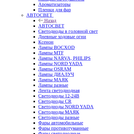
Ароматизаторы
Пленки для фар
АВТОСВЕТ
Назад
АВТОСВЕТ
Светодиоды в головной свет
Дневные ходовые огни
Ксенон
Лампы BOCXOD
Лампы MTF
Лампы NARVA, PHILIPS
Лампы NORD YADA
Лампы OSRAM
Лампы ДИАЛУЧ
Лампы МАЯК
Лампы разные
Лента светодиодная
Светодиоды 12-24В
Светодиоды CR
Светодиоды NORD YADA
Светодиоды МАЯК
Светодиоды разные
Фары автомобильные
Фары противотуманные
Фары светодиодные