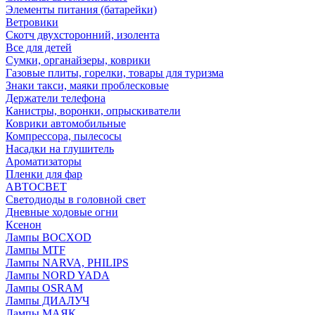
Элементы питания (батарейки)
Ветровики
Скотч двухсторонний, изолента
Все для детей
Сумки, органайзеры, коврики
Газовые плиты, горелки, товары для туризма
Знаки такси, маяки проблесковые
Держатели телефона
Канистры, воронки, опрыскиватели
Коврики автомобильные
Компрессора, пылесосы
Насадки на глушитель
Ароматизаторы
Пленки для фар
АВТОСВЕТ
Светодиоды в головной свет
Дневные ходовые огни
Ксенон
Лампы BOCXOD
Лампы MTF
Лампы NARVA, PHILIPS
Лампы NORD YADA
Лампы OSRAM
Лампы ДИАЛУЧ
Лампы МАЯК