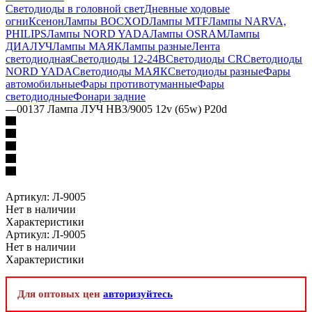
Светодиоды в головной свет
Дневные ходовые
огни
Ксенон
Лампы BOCXOD
Лампы MTF
Лампы NARVA,
PHILIPS
Лампы NORD YADA
Лампы OSRAM
Лампы
ДИАЛУЧ
Лампы МАЯК
Лампы разные
Лента
светодиодная
Светодиоды 12-24В
Светодиоды CR
Светодиоды
NORD YADA
Светодиоды МАЯК
Светодиоды разные
Фары
автомобильные
Фары противотуманные
Фары
светодиодные
Фонари задние
—
00137 Лампа ЛУЧ НВ3/9005 12v (65w) P20d
Артикул:
Л-9005
Нет в наличии
Характеристики
Артикул:
Л-9005
Нет в наличии
Характеристики
Для оптовых цен
авторизуйтесь