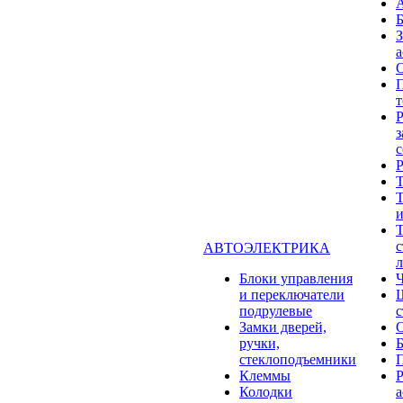
а
Р
з
с
Т
Т
Т
с
АВТОЭЛЕКТРИКА
л
Блоки управления
и переключатели
подрулевые
с
Замки дверей,
ручки,
стеклоподъемники
Клеммы
Р
Колодки
а