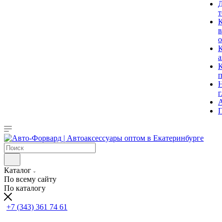
т
в
К
Н
г
П
Каталог
По всему сайту
По каталогу
+7 (343) 361 74 61