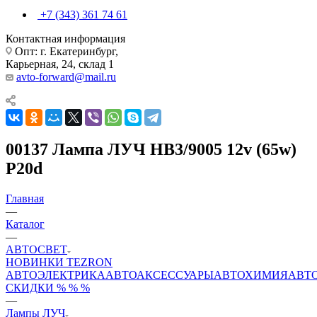
+7 (343) 361 74 61
Контактная информация
Опт: г. Екатеринбург,
Карьерная, 24, склад 1
avto-forward@mail.ru
00137 Лампа ЛУЧ НВ3/9005 12v (65w)
P20d
Главная
—
Каталог
—
АВТОСВЕТ
НОВИНКИ
TEZRON
АВТОЭЛЕКТРИКА
АВТОАКСЕССУАРЫ
АВТОХИМИЯ
АВТ
СКИДКИ % % %
—
Лампы ЛУЧ