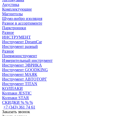
Акустика
Комплектующие
Магнитолы
Шумо-вибро изоляция
Разное в ассортименте
Парктроники
Разное
ИНСТРУМЕНТ
Инструмент DreamCar
Инструмент разный
Разное
Пневмоинструмент
Измерительный инструмент
Инструмент ЭВРИКА
Инструмент GOODKING
Инструмент МАЯК
Инструмент АВТОТОРГ
Инструмент TITAN
КОЛПАКИ
Колпаки JESTIC
Колпаки STAR
СКИДКИ % % %
+7 (343) 361 74 61
Заказать звонок