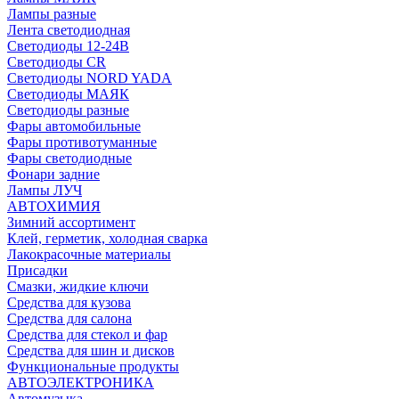
Лампы разные
Лента светодиодная
Светодиоды 12-24В
Светодиоды CR
Светодиоды NORD YADA
Светодиоды МАЯК
Светодиоды разные
Фары автомобильные
Фары противотуманные
Фары светодиодные
Фонари задние
Лампы ЛУЧ
АВТОХИМИЯ
Зимний ассортимент
Клей, герметик, холодная сварка
Лакокрасочные материалы
Присадки
Смазки, жидкие ключи
Средства для кузова
Средства для салона
Средства для стекол и фар
Средства для шин и дисков
Функциональные продукты
АВТОЭЛЕКТРОНИКА
Автомузыка